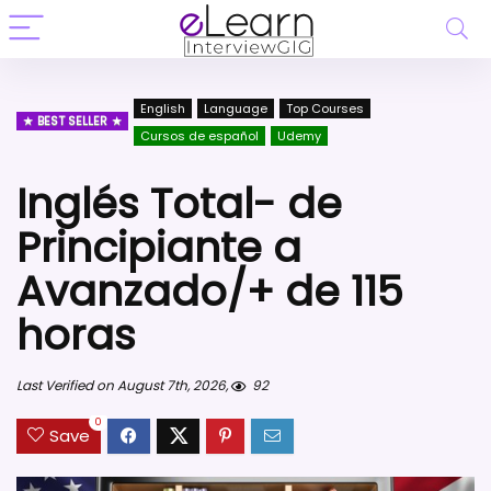
English
Language
Top Courses
BEST SELLER
Cursos de español
Udemy
Inglés Total- de
Principiante a
Avanzado/+ de 115
horas
Last Verified on August 7th, 2026,
92
0
Save