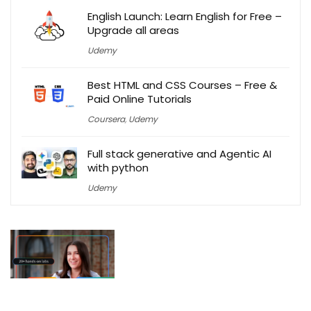
English Launch: Learn English for Free –
Upgrade all areas
Udemy
Best HTML and CSS Courses – Free &
Paid Online Tutorials
Coursera
,
Udemy
Full stack generative and Agentic AI
with python
Udemy