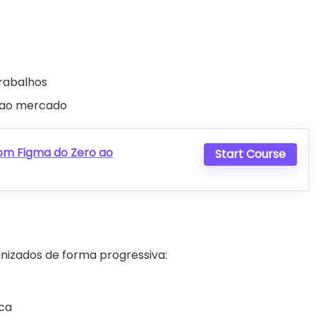
rabalhos
 ao mercado
om Figma do Zero ao
Start Course
anizados de forma progressiva:
ica