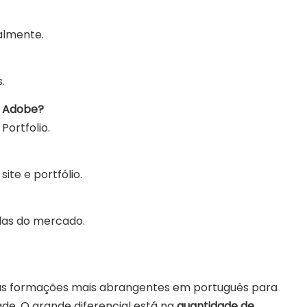
almente.
.
a Adobe?
Portfolio.
ite e portfólio.
das do mercado.
s formações mais abrangentes em português para
de. O grande diferencial está na
quantidade de